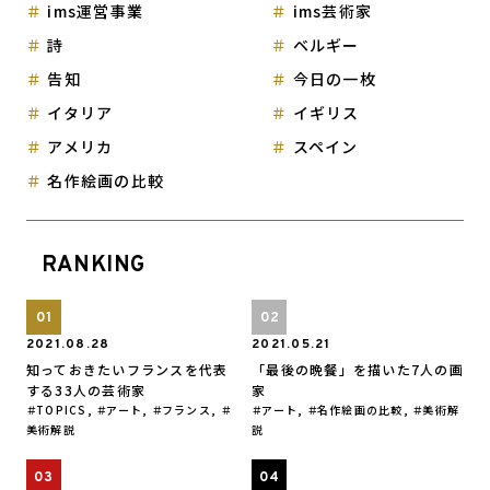
ims運営事業
ims芸術家
詩
ベルギー
告知
今日の一枚
イタリア
イギリス
アメリカ
スペイン
名作絵画の比較
RANKING
2021.08.28
2021.05.21
知っておきたいフランスを代表
「最後の晩餐」を描いた7人の画
する33人の芸術家
家
TOPICS
,
アート
,
フランス
,
アート
,
名作絵画の比較
,
美術解
美術解説
説