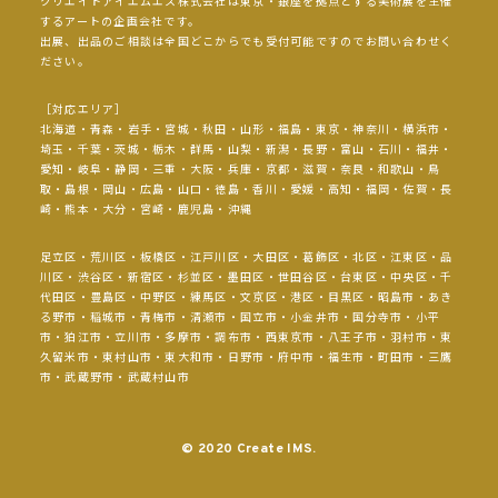
クリエイトアイエムエス株式会社は東京・銀座を拠点とする美術展を主催
するアートの企画会社です。
出展、出品のご相談は全国どこからでも受付可能ですのでお問い合わせく
ださい。
［対応エリア］
北海道・青森・岩手・宮城・秋田・山形・福島・東京・神奈川・横浜市・
埼玉・千葉・茨城・栃木・群馬・山梨・新潟・長野・富山・石川・福井・
愛知・岐阜・静岡・三重・大阪・兵庫・京都・滋賀・奈良・和歌山・鳥
取・島根・岡山・広島・山口・徳島・香川・愛媛・高知・福岡・佐賀・長
崎・熊本・大分・宮崎・鹿児島・沖縄
足立区・荒川区・板橋区・江戸川区・大田区・葛飾区・北区・江東区・品
川区・渋谷区・新宿区・杉並区・墨田区・世田谷区・台東区・中央区・千
代田区・豊島区・中野区・練馬区・文京区・港区・目黒区・昭島市・あき
る野市・稲城市・青梅市・清瀬市・国立市・小金井市・国分寺市・小平
市・狛江市・立川市・多摩市・調布市・西東京市・八王子市・羽村市・東
久留米市・東村山市・東大和市・日野市・府中市・福生市・町田市・三鷹
市・武蔵野市・武蔵村山市
© 2020 Create IMS.