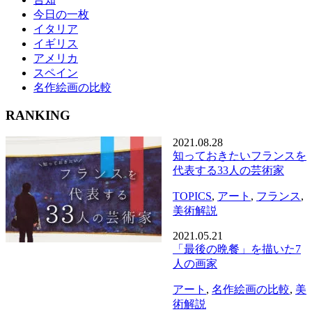
今日の一枚
イタリア
イギリス
アメリカ
スペイン
名作絵画の比較
RANKING
2021.08.28
知っておきたいフランスを
代表する33人の芸術家
TOPICS
,
アート
,
フランス
,
美術解説
2021.05.21
「最後の晩餐」を描いた7
人の画家
アート
,
名作絵画の比較
,
美
術解説