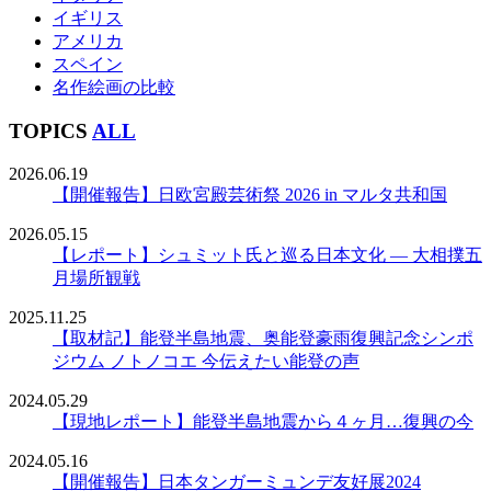
イギリス
アメリカ
スペイン
名作絵画の比較
TOPICS
ALL
2026.06.19
【開催報告】日欧宮殿芸術祭 2026 in マルタ共和国
2026.05.15
【レポート】シュミット氏と巡る日本文化 ― 大相撲五
月場所観戦
2025.11.25
【取材記】能登半島地震、奥能登豪雨復興記念シンポ
ジウム ノトノコエ 今伝えたい能登の声
2024.05.29
【現地レポート】能登半島地震から４ヶ月…復興の今
2024.05.16
【開催報告】日本タンガーミュンデ友好展2024