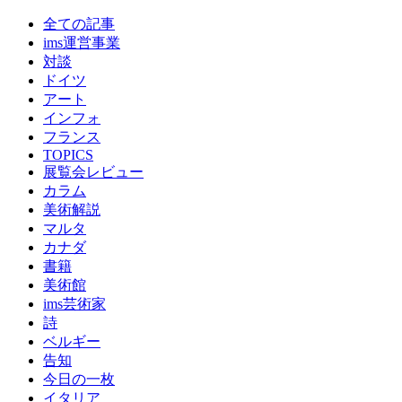
全ての記事
ims運営事業
対談
ドイツ
アート
インフォ
フランス
TOPICS
展覧会レビュー
カラム
美術解説
マルタ
カナダ
書籍
美術館
ims芸術家
詩
ベルギー
告知
今日の一枚
イタリア