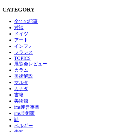
CATEGORY
全ての記事
対談
ドイツ
アート
インフォ
フランス
TOPICS
展覧会レビュー
カラム
美術解説
マルタ
カナダ
書籍
美術館
ims運営事業
ims芸術家
詩
ベルギー
告知