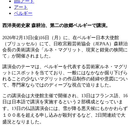
imsアート
アート
ベルギー
西洋美術史家 森耕治、第二の故郷ベルギーで講演。
2026
年2月13日
(金
)16日（月）
に、在ベルギー日本大使館
（ブリュッセル）にて、日欧宮殿芸術協会（
JEPAA
）森耕治
会長の美術講演会
「ルネ・マグリット、現実と錯覚の狭間に
て」
が開催されました。
講演会のテーマは、ベルギーを代表する芸術家ルネ・マグリ
ットにスポットを当てており、一般にはなかなか掘り下げら
れることの少ないマグリットの作品制作の経緯や意図につい
て、専門家ならではのディープな視点で迫りました。
この講演会は大使館主催で開催され、13日はフランス語、16
日は日本語で講演を実施するという２部構成となっていま
13日の仏語講演会には、
雪が降る悪天候にもかかわらず
す。
１００名を超える申し込みが殺到するなど、2日間連続で大
盛況となりました。