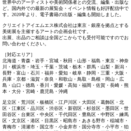
世界中のアーティストや美術関係者との交流、編集・出版な
ど。国内外での最新の展覧会・イベント情報も好評配信中で
す。2020年より、電子書籍の出版・編集も開始しました。
クリエイトアイエムエス株式会社は東京・銀座を拠点とする
美術展を主催するアートの企画会社です。
出展、出品のご相談は全国どこからでも受付可能ですのでお
問い合わせください。
［対応エリア］
北海道・青森・岩手・宮城・秋田・山形・福島・東京・神奈
川・横浜市・埼玉・千葉・茨城・栃木・群馬・山梨・新潟・
長野・富山・石川・福井・愛知・岐阜・静岡・三重・大阪・
兵庫・京都・滋賀・奈良・和歌山・鳥取・島根・岡山・広
島・山口・徳島・香川・愛媛・高知・福岡・佐賀・長崎・熊
本・大分・宮崎・鹿児島・沖縄
足立区・荒川区・板橋区・江戸川区・大田区・葛飾区・北
区・江東区・品川区・渋谷区・新宿区・杉並区・墨田区・世
田谷区・台東区・中央区・千代田区・豊島区・中野区・練馬
区・文京区・港区・目黒区・昭島市・あきる野市・稲城市・
青梅市・清瀬市・国立市・小金井市・国分寺市・小平市・狛