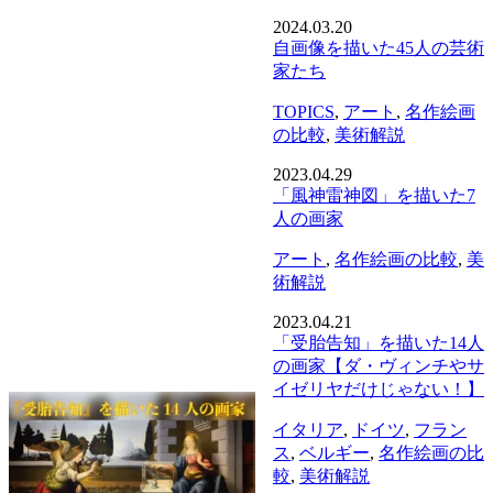
2024.03.20
自画像を描いた45人の芸術
家たち
TOPICS
,
アート
,
名作絵画
の比較
,
美術解説
2023.04.29
「風神雷神図」を描いた7
人の画家
アート
,
名作絵画の比較
,
美
術解説
2023.04.21
「受胎告知」を描いた14人
の画家【ダ・ヴィンチやサ
イゼリヤだけじゃない！】
イタリア
,
ドイツ
,
フラン
ス
,
ベルギー
,
名作絵画の比
較
,
美術解説