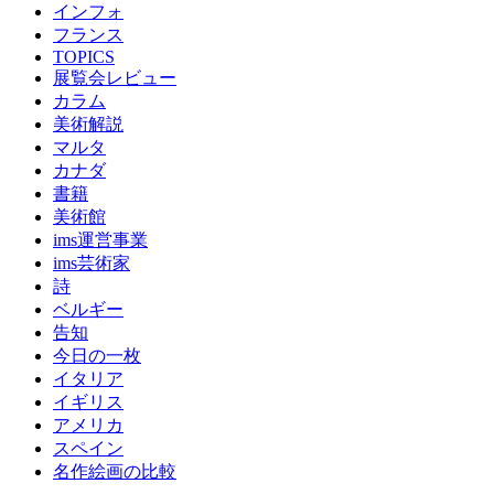
インフォ
フランス
TOPICS
展覧会レビュー
カラム
美術解説
マルタ
カナダ
書籍
美術館
ims運営事業
ims芸術家
詩
ベルギー
告知
今日の一枚
イタリア
イギリス
アメリカ
スペイン
名作絵画の比較