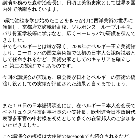
講演を務めた森耕治会長は、日頃は美術史家として世界を国
内外で活躍されています。
5歳で油絵を学び始めたことをきっかけに西洋美術の世界に
傾倒し、
京都府立嵯峨野高校、ソルボンヌ、ルーブル学院、
パリ骨董学校等に学ぶなど、広くヨーロッパで研鑽を積んで
きました。
中でもベルギーとは縁が深く、2009年にベル
ギー王立美術館
より、ヨーロッパの国立美術館では初の日本人公認解説者と
して任命されるなど、美術史家としてのキャリアを確立し
た“第二の故郷”でもあるのです。
今回の講演会の実現も、森会長が日本とベルギーの芸術の橋
渡し役としての実績が評価された結果と言えるでしょう。
また１６日の日本語講演会には、在ベルギー日本人会会長で
ベネリュ
クス住友商事社長の小笠社長、
欧州連合日本政府代
表部参事官の中村様を初めとして多くの在留邦
人のご参加を
いただきました。
この講演会の模様は大使館のfacebookでも紹介されるなど、