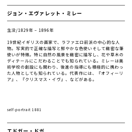
ジョン・エヴァレット・ミレー
生没/
1829年 – 1896年
19世紀イギリスの画家で、ラファエロ前派の中心的な人
物。写実的で正確な描写と鮮やかな色使いそして緻密な筆
使いが特徴。特に自然の風景を緻密に描写し、花や草木の
ディテールにこだわることでも知られている。ミレーは美
術学校の創設にも関わり、後進の指導にも積極的に携わっ
た人物としても知られている。代表作には、『オフィーリ
ア』、『クリスマス・イヴ』、などがある。
self-portrait 1881
エドガー・ドガ