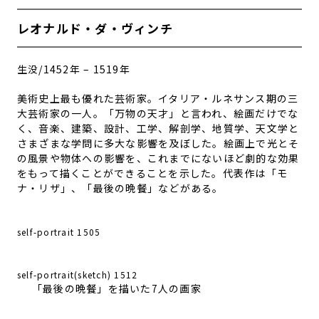
レオナルド・ダ・ヴィンチ
生没/1452年 – 1519年
美術史上最も優れた芸術家。イタリア・ルネサンス期の三
大芸術家の一人。「万物の天才」と言われ、絵画だけでな
く、音楽、建築、設計、工学、解剖学、地質学、天文学と
さまざまな学問に多大な影響を及ぼした。絵画上で
光とそ
の風景や物体への影響を、これまでにないほど劇的な効果
をもって描くことができることを示した。代表作は「モ
ナ・リザ」、「最後の晩餐」などがある。
self-portrait 1505
self-portrait(sketch) 1512
「最後の晩餐」を描いた7人の画家