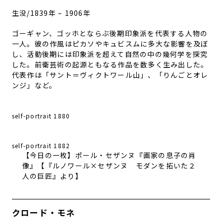
生没/1839年 – 1906年
ゴーギャン
、
ゴッホ
とならぶ
後期印象派を代表する人物の
一人。彼の作風はピカソやキュビスムに多大な影響を及ぼ
し、活動後期には印象派を超えて自然の中の幾何学を探究
した。前衛芸術の起源ともなる作品を数多く生み出した。
代表作は「サント＝ヴィクトワール山」、「りんごとオレ
ンジ」など。
self-portrait 1880
self-portrait 1882
【今日の一枚】ポール・セザンヌ『画家の息子の肖
像』【『ルノワール×セザンヌ モダンを拓いた２
人の巨匠』より】
クロード・モネ