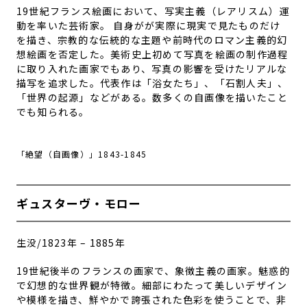
19世紀フランス絵画において、
写実主義（レアリスム）運
動を率いた芸術家
。 自身がが実際に現実で見たものだけ
を描き、宗教的な伝統的な主題や前時代のロマン主義的幻
想絵画を否定した。美術史上初めて写真を絵画の制作過程
に取り入れた画家でもあり、写真の影響を受けたリアルな
描写を追求した。代表作は「浴女たち」、「石割人夫」、
「世界の起源」などがある。数多くの自画像を描いたこと
でも知られる。
「絶望（自画像）」1843-1845
ギュスターヴ・モロー
生没/1823年 – 1885年
19世紀後半のフランスの画家で、象徴主義の画家。
魅惑的
で幻想的な世界観が特徴。
細部にわたって美しいデザイン
や模様を描き、鮮やかで誇張された色彩を使うことで、非