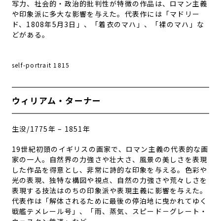
写力、社会的・政治的批判性が特徴の作品は、ロマン主義
や印象派に多大な影響を与えた。代表作には「
マドリー
ド、1808年5月3日
」、「着衣のマハ」、「裸のマハ」な
どがある。
self-portrait 1815
ウィリアム・ターナー
生没/1775年 – 1851年
19世紀初頭のイギリスの画家で、ロマン主義の代表的な画
家の一人。自然界の力強さや壮大さ、風景の美しさを表現
した作品を得意とし、非常に詩的な印象を与える。色彩や
光の表現、独特な構図や視点、自然の力強さや荒々しさを
表現する技法はのちの印象派や表現主義に影響を与えた。
代表作は「解体されるために最後の停泊地に曳かれてゆく
戦艦テメレール号」、「
雨、蒸気、スピード－グレート・