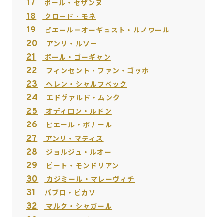
17
ポール・セザンヌ
18
クロード・モネ
19
ピエール＝オーギュスト・ルノワール
20
アンリ・ルソー
21
ポール・ゴーギャン
22
フィンセント・ファン・ゴッホ
23
ヘレン・シャルフベック
24
エドヴァルド・ムンク
25
オディロン・ルドン
26
ピエール・ボナール
27
アンリ・マティス
28
ジョルジュ・ルオー
29
ピート・モンドリアン
30
カジミール・マレーヴィチ
31
パブロ・ピカソ
32
マルク・シャガール