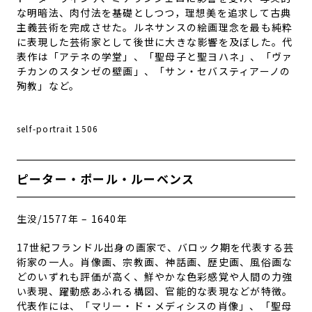
な明暗法、肉付法を基礎としつつ，理想美を追求して古典
主義芸術を完成させた。ルネサンスの絵画理念を最も純粋
に表現した芸術家として後世に大きな影響を及ぼした。代
表作は「アテネの学堂」、「聖母子と聖ヨハネ」、「ヴァ
チカンのスタンゼの壁画」、「サン・セバスティアーノの
殉教」など。
self-portrait 1506
ピーター・ポール・ルーベンス
生没/1577年 – 1640年
17世紀フランドル出身の画家で、バロック期を代表する芸
術家の一人。肖像画、宗教画、神話画、歴史画、風俗画な
どのいずれも評価が高く、鮮やかな色彩感覚や人間の力強
い表現、躍動感あふれる構図、官能的な表現などが特徴。
代表作には、「マリー・ド・メディシスの肖像」、「
聖母