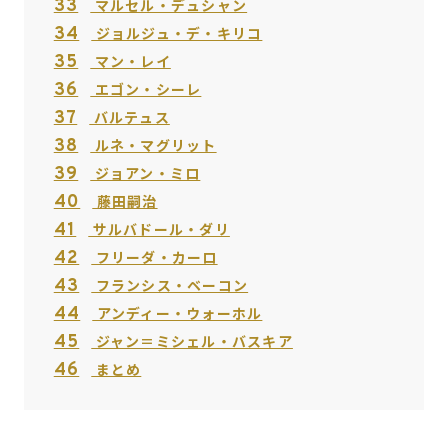
33
マルセル・デュシャン
34
ジョルジュ・デ・キリコ
35
マン・レイ
36
エゴン・シーレ
37
バルテュス
38
ルネ・マグリット
39
ジョアン・ミロ
40
藤田嗣治
41
サルバドール・ダリ
42
フリーダ・カーロ
43
フランシス・ベーコン
44
アンディー・ウォーホル
45
ジャン＝ミシェル・バスキア
46
まとめ