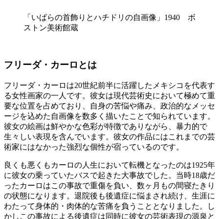
「いばらの首飾りとハチドリの自画像」1940 ボ
ストン美術館蔵
フリーダ・カーロとは
フリーダ・カーロは20世紀前半に活躍したメキシコを代表す
る女性画家の一人です。彼女は現代芸術史において極めて重
要な位置を占めており、自身の苦悩や痛み、政治的なメッセ
ージを込めた自画像を数多く描いたことで知られています。
彼女の絵画は鮮やかな色彩が特徴でありながら、暴力的で
生々しい表現を含んでいます。彼女の作品にはこれまでの芸
術家にはなかった強烈な個性が宿っているのです。
良くも悪くもカーロの人生において転機となったのは1925年
に彼女の乗っていたバスで起きた大事故でした。当時18歳だ
ったカーロはこの事故で重傷を負い、数ヶ月もの間寝たきり
の状態になります。退院後も後遺症に悩まされ続け、生涯に
わたって身体的・肉体的な苦痛を負うこととなりました。し
かしこの事故による後遺症は同時に彼女の芸術表現の源泉と