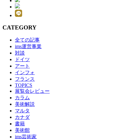
CATEGORY
全ての記事
ims運営事業
対談
ドイツ
アート
インフォ
フランス
TOPICS
展覧会レビュー
カラム
美術解説
マルタ
カナダ
書籍
美術館
ims芸術家