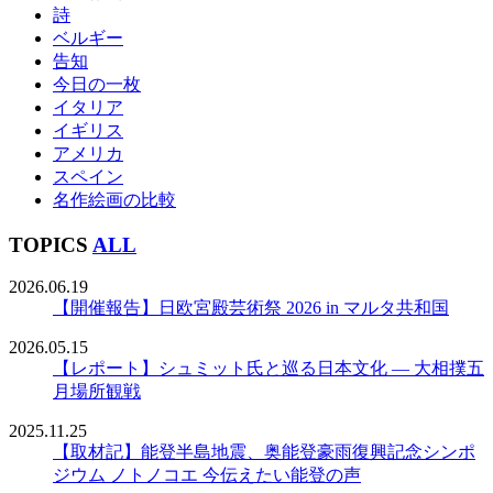
詩
ベルギー
告知
今日の一枚
イタリア
イギリス
アメリカ
スペイン
名作絵画の比較
TOPICS
ALL
2026.06.19
【開催報告】日欧宮殿芸術祭 2026 in マルタ共和国
2026.05.15
【レポート】シュミット氏と巡る日本文化 ― 大相撲五
月場所観戦
2025.11.25
【取材記】能登半島地震、奥能登豪雨復興記念シンポ
ジウム ノトノコエ 今伝えたい能登の声