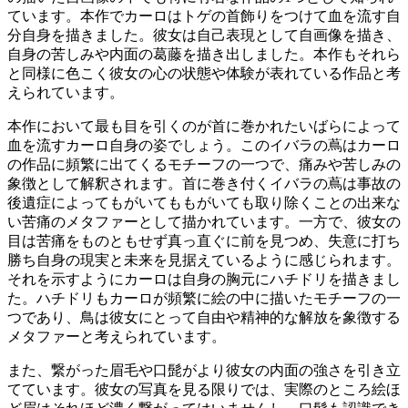
ています。本作でカーロはトゲの首飾りをつけて血を流す自
分自身を描きました。彼女は自己表現として自画像を描き、
自身の苦しみや内面の葛藤を描き出しました。本作もそれら
と同様に色こく彼女の心の状態や体験が表れている作品と考
えられています。
本作において最も目を引くのが首に巻かれたいばらによって
血を流すカーロ自身の姿でしょう。このイバラの蔦はカーロ
の作品に頻繁に出てくるモチーフの一つで、
痛みや苦しみの
象徴として解釈されます。首に巻き付くイバラの蔦は
事故の
後遺症によってもがいてももがいても取り除くことの出来な
い苦痛のメタファーとして描かれています。一方で、彼女の
目は苦痛をものともせず真っ直ぐに前を見つめ、失意に打ち
勝ち自身の現実と未来を見据えているように感じられます。
それを示すようにカーロは自身の胸元にハチドリを描きまし
た。ハチドリもカーロが頻繁に絵の中に描いたモチーフの一
つであり、鳥は彼女にとって自由や精神的な解放を象徴する
メタファーと考えられています。
また、繋がった眉毛や口髭がより彼女の内面の強さを引き立
てています。彼女の写真を見る限りでは、実際のところ絵ほ