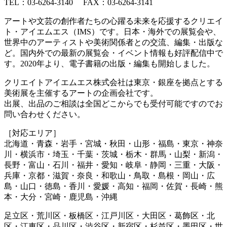
TEL：03-6264-3140 FAX：03-6264-3141
アートや文芸の創作者たちの心躍る未来を応援するクリエイ
ト・アイエムエス（IMS）です。日本・海外での展覧会や、
世界中のアーティストや美術関係者との交流、編集・出版な
ど。国内外での最新の展覧会・イベント情報も好評配信中で
す。2020年より、電子書籍の出版・編集も開始しました。
クリエイトアイエムエス株式会社は東京・銀座を拠点とする
美術展を主催するアートの企画会社です。
出展、出品のご相談は全国どこからでも受付可能ですのでお
問い合わせください。
［対応エリア］
北海道・青森・岩手・宮城・秋田・山形・福島・東京・神奈
川・横浜市・埼玉・千葉・茨城・栃木・群馬・山梨・新潟・
長野・富山・石川・福井・愛知・岐阜・静岡・三重・大阪・
兵庫・京都・滋賀・奈良・和歌山・鳥取・島根・岡山・広
島・山口・徳島・香川・愛媛・高知・福岡・佐賀・長崎・熊
本・大分・宮崎・鹿児島・沖縄
足立区・荒川区・板橋区・江戸川区・大田区・葛飾区・北
区・江東区・品川区・渋谷区・新宿区・杉並区・墨田区・世