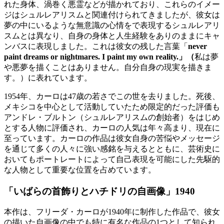
れた身体、渦巻く悪霊などが描かれており、これらのイメー
ジはシュルレアリスムと関連付けられてきましたが、彼女は
夢の中にいるような無意識の心情をで表現するシュルレアリ
スムとは異なり、自身の身体と人生経験をありのままにキャ
ンバスに表現しました。これは彼女の残した言葉「
never
paint dreams or nightmares. I paint my own reality.」（
私は夢
や悪夢を描くことはありません。自分自身の現実を描きま
す。）に表れています。
1954年、カーロは47歳の若さでこの世を去りました。死後、
メキシコを中心として活動していたため限定的だった評価も
アンドレ・ブルトン（シュルレアリスムの創始者）をはじめ
とする人物に評価され、カーロの人気は年々高まり、現在に
至っています。カーロ
の作品は彼女自身の苦悩やメッセージ
を通じて多くの人々に強い感銘を与えるとともに、芸術史に
おいてもポートレートによって自己表現を可能にした先駆的
な人物として重要な位置を占めています。
「いばらの首飾りとハチドリの自画像」1940
本作は、フリーダ・カーロが1940年に制作した作品で、彼女
の描いた自画像の中でも特に有名な作品の1つとして知られ