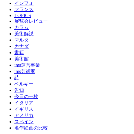
インフォ
フランス
TOPICS
展覧会レビュー
カラム
美術解説
マルタ
カナダ
書籍
美術館
ims運営事業
ims芸術家
詩
ベルギー
告知
今日の一枚
イタリア
イギリス
アメリカ
スペイン
名作絵画の比較