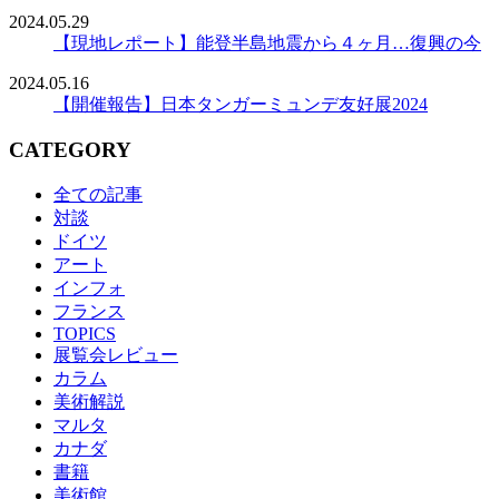
2024.05.29
【現地レポート】能登半島地震から４ヶ月…復興の今
2024.05.16
【開催報告】日本タンガーミュンデ友好展2024
CATEGORY
全ての記事
対談
ドイツ
アート
インフォ
フランス
TOPICS
展覧会レビュー
カラム
美術解説
マルタ
カナダ
書籍
美術館