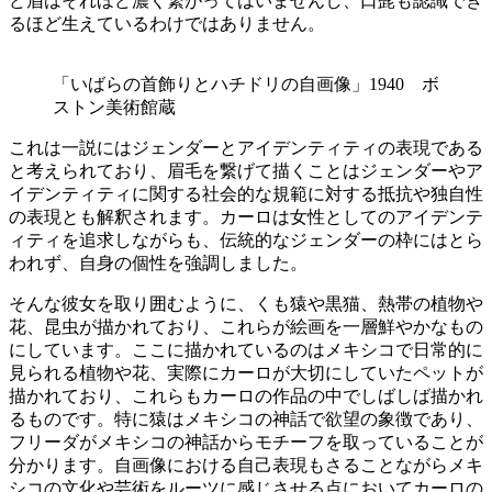
ど眉はそれほど濃く繋がってはいませんし、口髭も認識でき
るほど生えているわけではありません。
「いばらの首飾りとハチドリの自画像」1940 ボ
ストン美術館蔵
これは一説にはジェンダーとアイデンティティの表現である
と考えられており、眉毛を繋げて描くことはジェンダーやア
イデンティティに関する社会的な規範に対する抵抗や独自性
の表現とも解釈されます。カーロは女性としてのアイデンテ
ィティを追求しながらも、伝統的なジェンダーの枠にはとら
われず、自身の個性を強調しました。
そんな彼女を取り囲むように、くも猿や黒猫、熱帯の植物や
花、昆虫が描かれており、これらが絵画を一層鮮やかなもの
にしています。ここに描かれているのはメキシコで日常的に
見られる植物や花、実際にカーロが大切にしていたペットが
描かれており、これらもカーロの作品の中でしばしば描かれ
るものです。特に
猿はメキシコの神話で欲望の象徴であり、
フリーダがメキシコの神話からモチーフを取っていることが
分かります。自画像における自己表現もさることながらメキ
シコの文化や芸術をルーツに感じさせる点においてカーロの