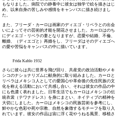
もなりました。病院での静養中に彼女は独学で絵を描きはじ
め、以来自身の苦しみや感情をキャンバスに描き続けまし
た。
また、フリーダ・カーロは画家のディエゴ・リベラとの出会
いによってその芸術的才能を開花させました。カーロはのち
にディエゴ・リベラの妻となりますが、恋愛や結婚、不倫、
離婚、（ディエゴと）再婚をし、フリーダはそのディエゴへ
の愛や苦悩をキャンバスの中に描いています。
Frida Kahlo 1932
さらに彼らは共に世界を飛び回り、共産党の政治活動やメキ
シコのナショナリズムに献身的に取り組みました。カーロと
リベラはメキシコ人としての愛国心や革命後の先住民族の文
化を称える活動において共感し合い、それは彼女の作品の中
にも色濃く表れました。日常生活でもカーロはメキシコの伝
統衣裳（テワナドレス）を身にまとい、ネイティブの精神を
大切にしました。カーロはメキシコの民族芸術を参考にし、
鮮やかな色彩や死や宗教、自然を象徴するモチーフを取り入
れています。彼女の作品は宙に浮く花やうねる風景、移植さ