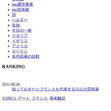
ims運営事業
ims芸術家
詩
ベルギー
告知
今日の一枚
イタリア
イギリス
アメリカ
スペイン
名作絵画の比較
RANKING
2021.08.28
知っておきたいフランスを代表する33人の芸術家
TOPICS
,
アート
,
フランス
,
美術解説