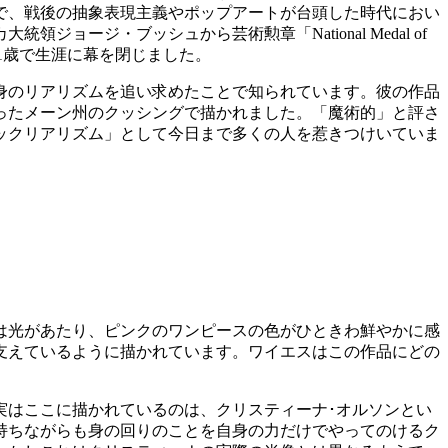
で、戦後の抽象表現主義やポップアートが台頭した時代におい
ージ・ブッシュから芸術勲章「National Medal of
91歳で生涯に幕を閉じました。
身のリアリズムを追い求めたことで知られています。彼の作品
ったメーン州のクッシングで描かれました。「魔術的」と評さ
ックリアリズム」として今日まで多くの人を惹きつけいていま
は光があたり、ピンクのワンピースの色がひときわ鮮やかに感
支えているように描かれています。ワイエスはこの作品にどの
実はここに描かれているのは、クリスティーナ･オルソンとい
持ちながらも身の回りのことを自身の力だけでやってのけるク