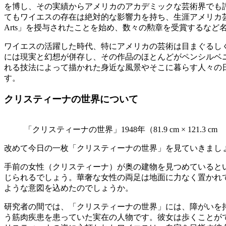
を博し、その実績からアメリカのアカデミックな芸術界でも
てもワイエスの存在は絶対的な影響力を持ち、生涯アメリカ芸術界の
Arts」を授与されたことを始め、数々の勲章を受賞するなど
ワイエスの活躍した時代、特にアメリカの芸術は目まぐるし
には現実と幻想が併存し、その作品のほとんどがペンシルベ
れる技法によって描かれた身近な風景やそこに暮らす人々の
す。
クリスティーナの世界について
「クリスティーナの世界」1948年（81.9 cm × 121.3 c
改めて今日の一枚「クリスティーナの世界」を見ていきまし
手前の女性（クリスティーナ）が奥の建物を見つめていると
じられるでしょう。華奢な女性の両足は地面に力なく置かれ
ような意図を込めたのでしょうか。
研究者の間では、「クリスティーナの世界」には、障がいを
う筋肉疾患を患っていた実在の人物です。彼女は歩くことが