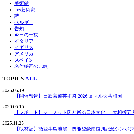
美術館
ims芸術家
詩
ベルギー
告知
今日の一枚
イタリア
イギリス
アメリカ
スペイン
名作絵画の比較
TOPICS
ALL
2026.06.19
【開催報告】日欧宮殿芸術祭 2026 in マルタ共和国
2026.05.15
【レポート】シュミット氏と巡る日本文化 ― 大相撲五
2025.11.25
【取材記】能登半島地震、奥能登豪雨復興記念シンポジ