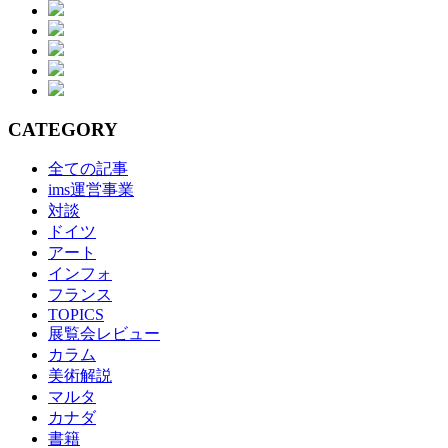
CATEGORY
全ての記事
ims運営事業
対談
ドイツ
アート
インフォ
フランス
TOPICS
展覧会レビュー
カラム
美術解説
マルタ
カナダ
書籍