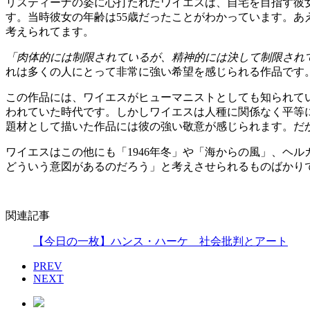
リスティーナの姿に心打たれたワイエスは、自宅を目指す彼
す。当時彼女の年齢は55歳だったことがわかっています。
考えられてます。
「肉体的には制限されているが、精神的には決して制限され
れは多くの人にとって非常に強い希望を感じられる作品です
この作品には、ワイエスがヒューマニストとしても知られて
われていた時代です。しかしワイエスは人種に関係なく平等
題材として描いた作品には彼の強い敬意が感じられます。だ
ワイエスはこの他にも「
1946
年冬」や「海からの風」、ヘル
どういう意図があるのだろう」と考えさせられるものばかり
関連記事
【今日の一枚】ハンス・ハーケ 社会批判とアート
PREV
NEXT