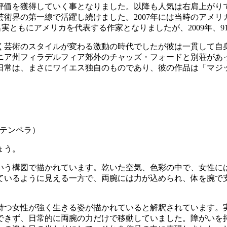
評価を獲得していく事となりました。以降も人気は右肩上がり
第一線で活躍し続けました。2007年には当時のアメリカ大統領ジョ
名実ともにアメリカを代表する作家となりましたが、2009年、
く芸術のスタイルが変わる激動の時代でしたが彼は一貫して自
ニア州フィラデルフィア郊外のチャッズ・フォードと別荘があ
日常は、まさにワイエス独自のものであり、彼の作品は「マジ
m テンペラ）
ょう。
いう構図で描かれています。乾いた空気、色彩の中で、女性に
ているように見える一方で、両腕には力が込められ、体を腕で
持つ女性が強く生きる姿が描かれていると解釈されています。
できず、日常的に両腕の力だけで移動していました。障がいを