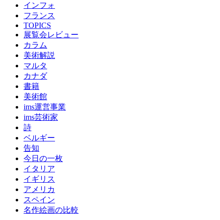
インフォ
フランス
TOPICS
展覧会レビュー
カラム
美術解説
マルタ
カナダ
書籍
美術館
ims運営事業
ims芸術家
詩
ベルギー
告知
今日の一枚
イタリア
イギリス
アメリカ
スペイン
名作絵画の比較