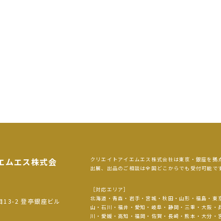
クリエイトアイエムエス株式会社は東京・銀座を拠
エムエス
株式会
出展、出品のご相談は全国どこからでも受付可能で
［対応エリア］
北海道・青森・岩手・宮城・秋田・山形・福島・東
目13-2 登亭銀座ビル
山・石川・福井・愛知・岐阜・静岡・三重・大阪・
川・愛媛・高知・福岡・佐賀・長崎・熊本・大分・