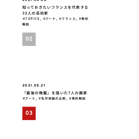
2021.08.28
知っておきたいフランスを代表する
33人の芸術家
TOPICS
,
アート
,
フランス
,
美術
解説
2021.05.21
「最後の晩餐」を描いた7人の画家
アート
,
名作絵画の比較
,
美術解説