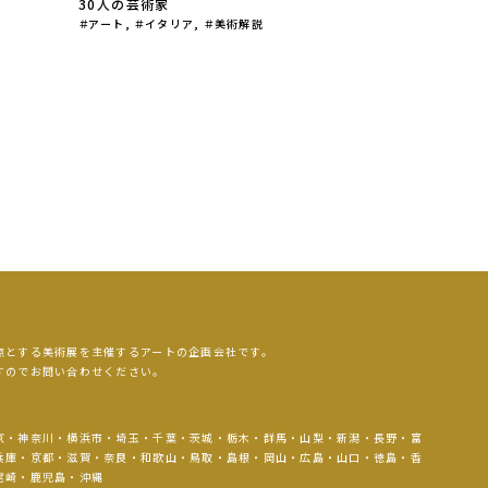
30人の芸術家
アート
,
イタリア
,
美術解説
点とする美術展を主催するアートの企画会社です。
すのでお問い合わせください。
京・神奈川・横浜市・埼玉・千葉・茨城・栃木・群馬・山梨・新潟・長野・富
兵庫・京都・滋賀・奈良・和歌山・鳥取・島根・岡山・広島・山口・徳島・香
宮崎・鹿児島・沖縄