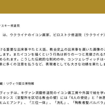
フスキー修道院
0）
は、ウクライナのイコン画家、ビロストク修道院（ウクライナ
ける重要な出来事やたとえ話、教会史上の出来事を画いた画像の
します。またイコンを描くという行為は祈りの一つと見做される
められます。こうした伝統的な制約の中、コンツェレヴィッチは
景に多くの注意を払うなど、表現者としても大きな功績を果たし
蔵：リヴィウ国立博物館
ヴィッチは、キヴァン洞窟修道院のイコン画工房や外国で絵を学
スタシス（至聖所を区切る教会の壁）には「
6
人の使徒」と「休
ヒムとアンナ」、「三位一体」、「洗礼」、「殉教者聖バルバラ