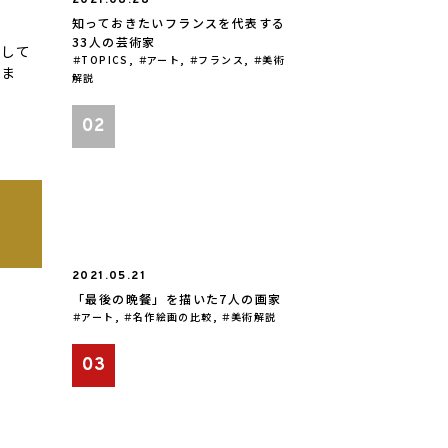
2021.08.28
知っておきたいフランスを代表する
33人の芸術家
として
TOPICS
,
アート
,
フランス
,
美術
いま
解説
2021.05.21
「最後の晩餐」を描いた7人の画家
アート
,
名作絵画の比較
,
美術解説