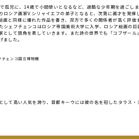
歳で孤児に、
14
歳で小間使いとなるなど、過酷な少年期を過ごし
りロシア画家
V.
シリャイエフの弟子となると、次第に画才を発揮
絵画と同様に優れた作品を書き、双方で多くの関係者が高く評価
たシェフチェンコはロシア帝国美術大学に入学、ロシア絵画の巨
家として頭角を表していきます。また詩の世界でも「コブザール
げました。
フチェンコ国立博物館
として高い人気を誇り、首都キーウには彼の名を冠したタラス・