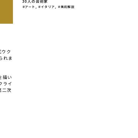
30人の芸術家
アート
,
イタリア
,
美術解説
代ウク
られま
を描い
クライ
第二次