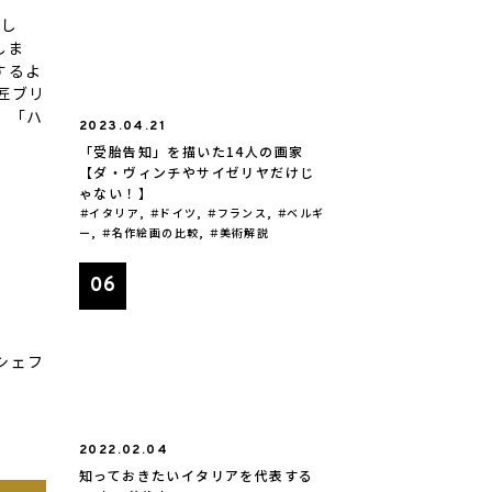
まし
しま
するよ
匠ブリ
」「ハ
2023.04.21
「受胎告知」を描いた14人の画家
【ダ・ヴィンチやサイゼリヤだけじ
ゃない！】
イタリア
,
ドイツ
,
フランス
,
ベルギ
ー
,
名作絵画の比較
,
美術解説
シェフ
2022.02.04
知っておきたいイタリアを代表する