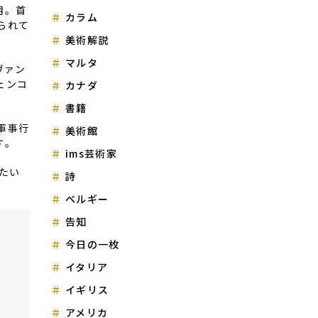
月。首
カラム
られて
美術解説
マルタ
ヴァン
ェンコ
カナダ
書籍
軍事行
美術館
す。
ims芸術家
たい
詩
ベルギー
告知
今日の一枚
イタリア
イギリス
アメリカ