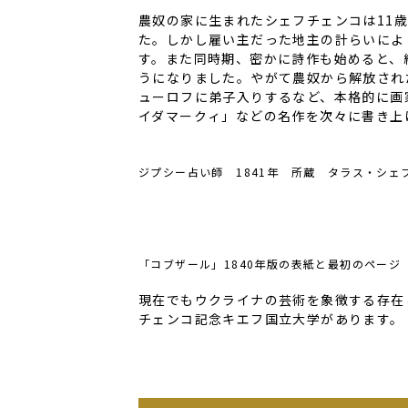
農奴の家に生まれたシェフチェンコは
11
た。しかし雇い主だった地主の計らいによ
す。また同時期、密かに詩作も始めると、
うになりました。やがて農奴から解放され
ューロフに弟子入りするなど、本格的に画
イダマークィ」などの名作を次々に書き上
ジプシー占い師 1841年 所蔵 タラス・シェ
「コブザール」1840年版の表紙と最初のページ
現在でもウクライナの芸術を象徴する存在
チェンコ記念キエフ国立大学があります。