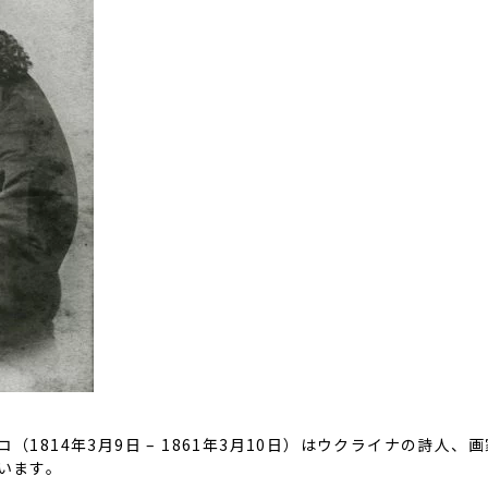
コ（
1814
年
3
月
9
日
– 1861
年
3
月
10
日）はウクライナの詩人、画
います。