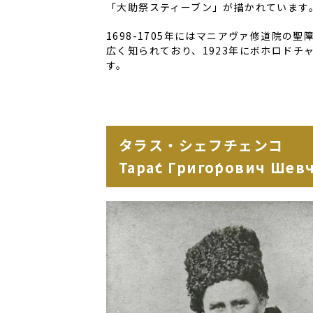
「大助祭スティーブン」が描かれています
1698-1705年にはマニアヴァ修道院
広く知られており、1923
年にボホロドチ
す。
タラス・シェフチェンコ
Тара́с Григо́рович Шевч