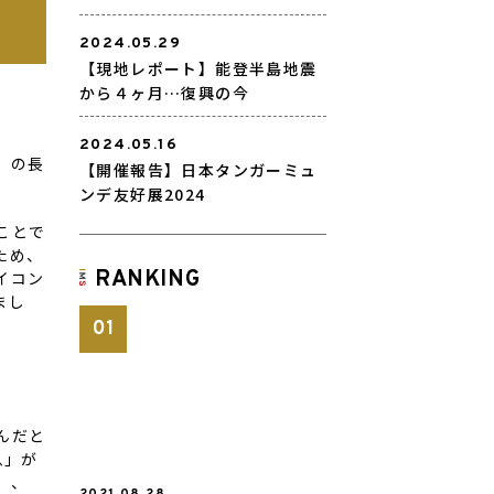
2024.05.29
【現地レポート】能登半島地震
から４ヶ月…復興の今
2024.05.16
）の長
【開催報告】日本タンガーミュ
ンデ友好展2024
ことで
ため、
RANKING
イコン
まし
んだと
息」が
」、