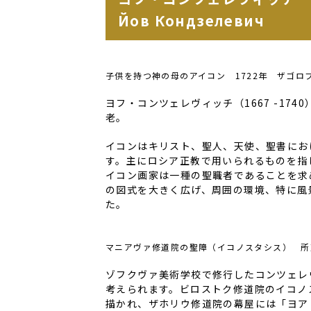
Йов Кондзелевич
子供を持つ神の母のアイコン
1722年 ザゴロ
ヨフ・コンツェレヴィッチ
（1667 -174
老。
イコンはキリスト、聖人、天使、聖書にお
す。主にロシア正教で用いられるものを指
イコン画家は一種の聖職者であることを求
の図式を大きく広げ、周囲の環境、特に風
た。
マニアヴァ修道院の聖障（イコノスタシス） 所
ゾフクヴァ美術学校で修行したコンツェレ
考えられます。ビロストク修道院のイコノ
描かれ、ザホリウ修道院の幕屋には「ヨア