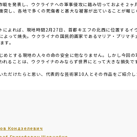
作戦を発表し、ウクライナへの軍事侵攻に踏み切っておよそ２ヶ
衝突し、各地で多くの死傷者と甚大な被害が出ていることが報じ
トによれば、現地時間
2
月
27
日、首都キエフの北西に位置するイ
によって焼失。ウクライナの国民的画家であるマリア・プリマチ
ます。
じめとする現地の人々の命の安全に他なりません。しかし今回の
われることは、ウクライナのみならず世界にとって大きな損失で
いただけたらと思い、代表的な芸術家
10
人とその作品をご紹介し
 Кондзелевич
Григо́рович Шевче́нко