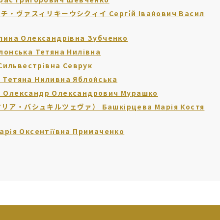
ァスィリキーウシクィイ Сергі́й Іва́нович Васил
а Олександрівна Зубченко
ська Тетяна Нилівна
львестрівна Севрук
яна Ниливна Ябло́нська
ксандр Олександрович Мурашко
・バシュキルツェヴァ） Башкірцева Марія Костя
 Оксентіївна Примаченко