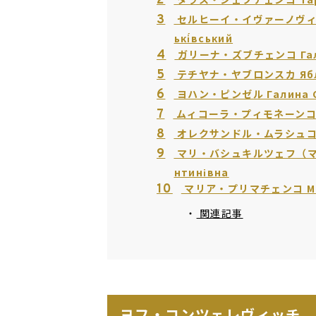
2
3
セルヒーイ・イヴァーノヴィチ・ヴ
ькі́вський
4
ガリーナ・ズブチェンコ Галин
5
テチヤナ・ヤブロンスカ Яблон
6
ヨハン・ピンゼル Галина Си
7
ムィコーラ・プィモネーンコ Тет
8
オレクサンドル・ムラシュコ Оле
9
マリ・バシュキルツェフ（マリア
нтинівна
10
マリア・プリマチェンコ Марія
関連記事
ヨフ・コンツェレヴィッチ