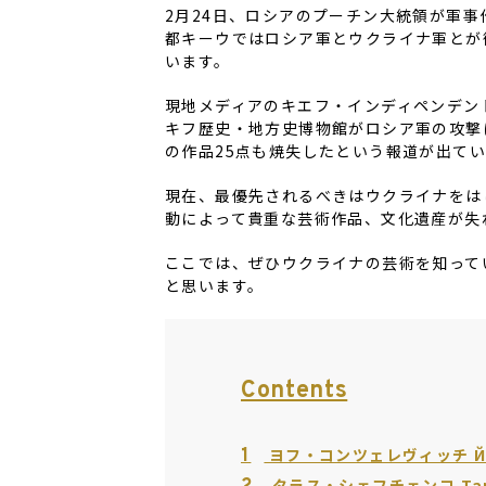
2
月
24
日、ロシアのプーチン大統領が軍事
都キーウではロシア軍とウクライナ軍とが
います。
現地メディアのキエフ・インディペンデン
キフ歴史・地方史博物館がロシア軍の攻撃
の作品
25
点も焼失したという報道が出てい
現在、最優先されるべきはウクライナをは
動によって貴重な芸術作品、文化遺産が失
ここでは、ぜひウクライナの芸術を知って
と思います。
Contents
1
ヨフ・コンツェレヴィッチ Йов
タラス・シェフチェンコ Тара́с 