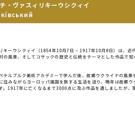
チ・ヴァスィリキーウシクィイ
ькі́вський
リキーウシクィイ（
1854
年
10
月
7
日
– 1917
年
10
月
8
日）は、近
村の風景、そしてコサックの歴史と伝統をテーマとした作品で知
ペテルブルク美術アカデミーで学んだ後、故郷ウクライナの風景
に住みながらヨーロッパ諸国を旅する生活を送り、晩年は故郷ウ
す。
1917
年に亡くなるまで
3000
点に及ぶ作品を遺しましたが、
。