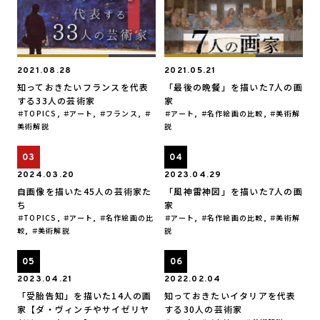
2021.08.28
2021.05.21
知っておきたいフランスを代表
「最後の晩餐」を描いた7人の画
する33人の芸術家
家
TOPICS
,
アート
,
フランス
,
アート
,
名作絵画の比較
,
美術解
美術解説
説
2024.03.20
2023.04.29
自画像を描いた45人の芸術家た
「風神雷神図」を描いた7人の画
ち
家
TOPICS
,
アート
,
名作絵画の比
アート
,
名作絵画の比較
,
美術解
較
,
美術解説
説
2023.04.21
2022.02.04
「受胎告知」を描いた14人の画
知っておきたいイタリアを代表
家【ダ・ヴィンチやサイゼリヤ
する30人の芸術家