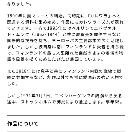
なりました。
1890
年に妻マリーとの結婚。同時期に『カレワラ』へと
関連する資料を集め始め、作品にもカレワラニズムが表れ
ていきます。一方で
1895
年にはベルリンでエドヴァル
ド・ムンク（
1863-1944
）と共に展覧会を開催するなど
国際的な視野を持ち、ヨーロッパの主要都市で広く活躍し
ました。しかし彼自身は常にフィンランドに愛着を持ち続
け、フィンランドの最も人里離れた自然のままの地域の物
語や風景を描くためにたびたび帰国しています。
また
1918
年には息子と共にフィンランド内戦の戦線で戦
闘に参加するなど、創作以外でも常に愛国心の強い人物で
した。
しかし
1931
年
3
月
7
日、コペンハーゲンでの講演から戻る
途中、ストックホルムで肺炎により急逝します。享年
66
。
作品について