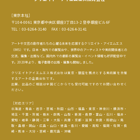
［東京本社］
〒104-0061 東京都中央区銀座3丁目13-2 登亭銀座ビル6F
TEL：03-6264-3140 FAX：03-6264-3141
アートや文芸の創作者たちの心躍る未来を応援するクリエイト・アイエムエス
（IMS）です。日本・海外での展覧会や、世界中のアーティストや美術関係者との
交流、編集・出版など。国内外での最新の展覧会・イベント情報も好評配信中で
す。2020年より、電子書籍の出版・編集も開始しました。
クリエイトアイエムエス株式会社は東京・銀座を拠点とする美術展を主催
するアートの企画会社です。
出展、出品のご相談は全国どこからでも受付可能ですのでお問い合わせく
ださい。
［対応エリア］
北海道・青森・岩手・宮城・秋田・山形・福島・東京・神奈川・横浜市・
埼玉・千葉・茨城・栃木・群馬・山梨・新潟・長野・富山・石川・福井・
愛知・岐阜・静岡・三重・大阪・兵庫・京都・滋賀・奈良・和歌山・鳥
取・島根・岡山・広島・山口・徳島・香川・愛媛・高知・福岡・佐賀・長
崎・熊本・大分・宮崎・鹿児島・沖縄