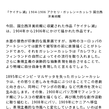
『ケイテレ湖』1904-1906 アクセリ・ガッレン＝カッレラ 国立西
洋美術館
今回、国立西洋美術館に収蔵された作品『ケイテレ湖』
は、
1904
年から
1906
年にかけて描かれた作品です。
水面の銀色が印象的な風景画ですが、当時のヨーロッパの
アートシーンでは屋外で被写体の前に直接描くことがトレ
ンドであり、それをガッレン＝カッレラは『カレワラ』と
フィンランドの自然によってその流行を取り入れました。
さらに象徴主義の装飾的な抽象表現を融合させることで、
より明確に自分自身を表現したと言えるでしょう。
1895
年にインピ・マルヤッタを失ったガッレン＝カッレ
ラは、その怒りと悲しみを作品にぶつけることでこの悲劇
と向き合い、同時に『サンポの防衛』など代表作を次々に
生み出します。その後、
1900
年にパリ万博でフィンラン
ド館にフレスコの壁画を描くなど、再び精力的な創作活動
に取り組むと、
1908
年にパリ、
1909
年にケニアへ移住
し、表現主義的な作風へと変化していきました。いわば本