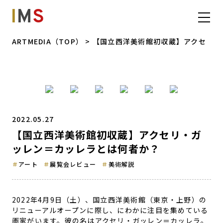
I
M
S
ARTMEDIA（TOP）
> 【国立西洋美術館初収蔵】アクセ
リ・ガッレン＝カッレラとは何者か？
2022.05.27
【国立西洋美術館初収蔵】アクセリ・ガ
ッレン＝カッレラとは何者か？
アート
展覧会レビュー
美術解説
2022
年
4
月
9
日（土）、国立西洋美術館（東京・上野）の
リニューアルオープンに際し、にわかに注目を集めている
画家がいます。彼の名はアクセリ・ガッレン＝カッレラ。