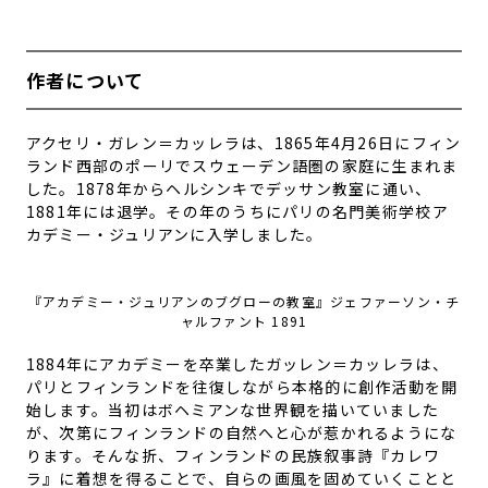
作者について
アクセリ・ガレン＝カッレラは、
1865
年
4
月
26
日にフィン
ランド西部のポーリでスウェーデン語圏の家庭に生まれま
した。
1878
年からヘルシンキでデッサン教室に通い、
1881
年には退学。その年のうちにパリの名門美術学校ア
カデミー・ジュリアンに入学しました。
『アカデミー・ジュリアンのブグローの教室』ジェファーソン・チ
ャルファント 1891
1884
年にアカデミーを卒業したガッレン＝カッレラは、
パリとフィンランドを往復しながら本格的に創作活動を開
始します。当初はボヘミアンな世界観を描いていました
が、次第にフィンランドの自然へと心が惹かれるようにな
ります。そんな折、フィンランドの民族叙事詩『カレワ
ラ』に着想を得ることで、自らの画風を固めていくことと