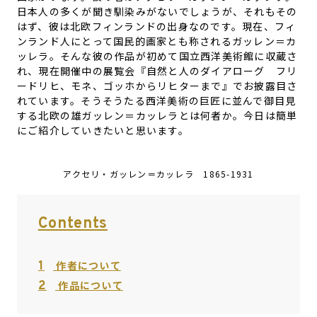
日本人の多くが聞き馴染みがないでしょうが、それもその
はず、彼は北欧フィンランドの出身なのです。現在、フィ
ンランド人にとって国民的画家とも称されるガッレン＝カ
ッレラ。そんな彼の作品が初めて国立西洋美術館に収蔵さ
れ、現在開催中の展覧会『自然と人のダイアローグ フリ
ードリヒ、モネ、ゴッホからリヒターまで』でお披露目さ
れています。そうそうたる西洋美術の巨匠に並んで御目見
する北欧の雄ガッレン＝カッレラとは何者か。今日は簡単
にご紹介していきたいと思います。
アクセリ・ガッレン＝カッレラ 1865-1931
Contents
1
作者について
2
作品について