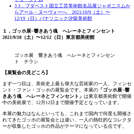
3
3，ブダペスト国立工芸美術館名品展ジャポニスムか
らアール・ヌーヴォーへ 2021/10/9（土）〜
12/19（日）パナソニック汐留美術館
１，ゴッホ展
−響きあう魂 へレーネとフィンセント
2021/9/18（土）〜12/12（日）東京都美術館
ゴッホ展 響きあう魂 へレーネとフィンセン
ト チラシ
【展覧会の見どころ】
まず一つ目は、美術史上最も偉大な芸術家の一人、フィンセ
ント・ファン・ゴッホの展覧会です。本展の
「ゴッホ展−響
きあう魂 へレーネとフィンセント」
は東京都美術館で開催
中の美術展で、12月12日まで開催予定となっています。
本展の魅力はなんといっても、これまで国内で何度も開催さ
れてきたゴッホの展覧会とは違い、一人の熱狂的なコレクタ
ーが収集したゴッホの作品がテーマになっている点です。