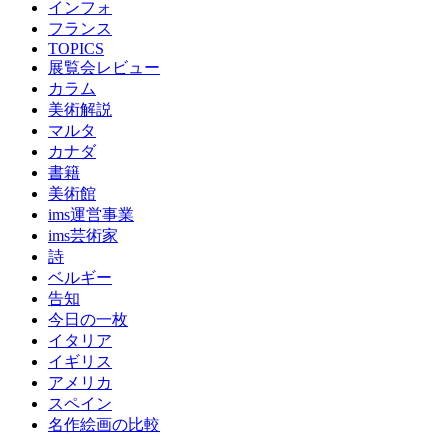
インフォ
フランス
TOPICS
展覧会レビュー
カラム
美術解説
マルタ
カナダ
書籍
美術館
ims運営事業
ims芸術家
詩
ベルギー
告知
今日の一枚
イタリア
イギリス
アメリカ
スペイン
名作絵画の比較