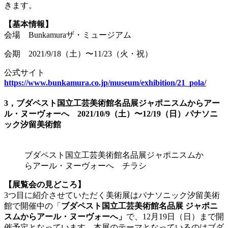
きます。
【基本情報】
会場 Bunkamuraザ・ミュージアム
会期 2021/9/18（土）〜11/23（火・祝）
公式サイト
https://www.bunkamura.co.jp/museum/exhibition/21_pola/
3
，ブダペスト国立工芸美術館名品展ジャポニスムからアー
ル・ヌーヴォーへ 2021/10/9（土）〜12/19（日）パナソニ
ック汐留美術館
ブダペスト国立工芸美術館名品展ジャポニスムか
らアール・ヌーヴォーへ チラシ
【展覧会の見どころ】
3つ目に紹介させていただく美術展はパナソニック汐留美術
館で開催中の「
ブダペスト国立工芸美術館名品展 ジャポニ
スムからアール・ヌーヴォーへ」
で、12月19日（日）まで開
催予定となっています。本展のテーマとなっているのはブダ