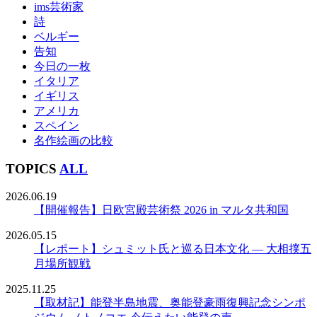
ims芸術家
詩
ベルギー
告知
今日の一枚
イタリア
イギリス
アメリカ
スペイン
名作絵画の比較
TOPICS
ALL
2026.06.19
【開催報告】日欧宮殿芸術祭 2026 in マルタ共和国
2026.05.15
【レポート】シュミット氏と巡る日本文化 ― 大相撲五
月場所観戦
2025.11.25
【取材記】能登半島地震、奥能登豪雨復興記念シンポ