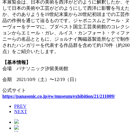
本展覧会は、日本の美術を西洋がどのように解釈したか、そ
して日本の美術や工芸がどのようにして西洋に影響を与えた
か、そのありようを19世紀末葉から20世紀初頭までの工芸作
品の作例を通じて辿るものです。ジャポニスムとアール・ヌ
ーヴォーをテーマに、ブダペスト国立工芸美術館のコレクシ
ョンからエミール・ガレ、ルイス・カンフォート・ティファ
ニーらの名品とともに、ジョルナイ陶磁器製造所などで制作
されたハンガリーを代表する作品群を含めて約170件（約200
点）をご紹介いたします。
【基本情報】
会場 パナソニック汐留美術館
会期 2021/10/9（土）〜12/19（日）
公式サイト
https://panasonic.co.jp/ew/museum/exhibition/21/211009/
PREV
NEXT