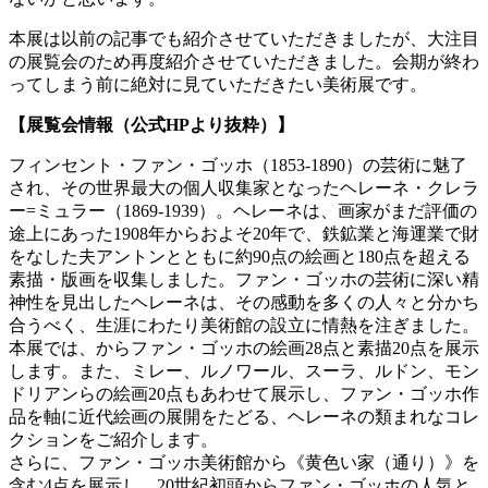
本展は以前の記事でも紹介させていただきましたが、大注目
の展覧会のため再度紹介させていただきました。会期が終わ
ってしまう前に絶対に見ていただきたい美術展です。
【展覧会情報（公式HPより抜粋）】
フィンセント・ファン・ゴッホ（1853-1890）の芸術に魅了
され、その世界最大の個人収集家となったヘレーネ・クレラ
ー=ミュラー（1869-1939）。ヘレーネは、画家がまだ評価の
途上にあった1908年からおよそ20年で、鉄鉱業と海運業で財
をなした夫アントンとともに約90点の絵画と180点を超える
素描・版画を収集しました。ファン・ゴッホの芸術に深い精
神性を見出したヘレーネは、その感動を多くの人々と分かち
合うべく、生涯にわたり美術館の設立に情熱を注ぎました。
本展では、からファン・ゴッホの絵画28点と素描20点を展示
します。また、ミレー、ルノワール、スーラ、ルドン、モン
ドリアンらの絵画20点もあわせて展示し、ファン・ゴッホ作
品を軸に近代絵画の展開をたどる、ヘレーネの類まれなコレ
クションをご紹介します。
さらに、ファン・ゴッホ美術館から《黄色い家（通り）》を
含む4点を展示し、20世紀初頭からファン・ゴッホの人気と