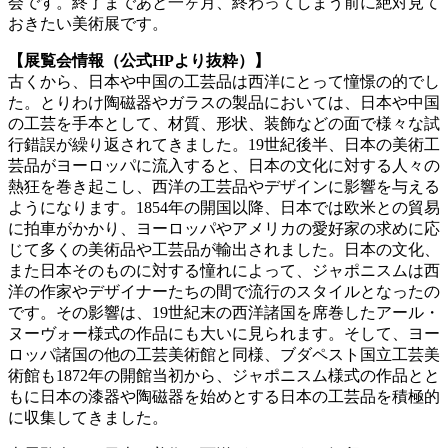
会です。終了まであと一ヶ月、終わってしまう前に絶対見て
おきたい美術展です。
【展覧会情報（公式HPより抜粋）】
古くから、日本や中国の工芸品は西洋にとって憧憬の的でし
た。とりわけ陶磁器やガラスの製品においては、日本や中国
の工芸を手本として、材質、形状、装飾などの面で様々な試
行錯誤が繰り返されてきました。19世紀後半、日本の美術工
芸品がヨーロッパに流入すると、日本の文化に対する人々の
熱狂を巻き起こし、西洋の工芸品やデザインに影響を与える
ようになります。1854年の開国以降、日本では欧米との貿易
に拍車がかかり、ヨーロッパやアメリカの愛好家の求めに応
じて多くの美術品や工芸品が輸出されました。日本の文化、
また日本そのものに対する憧れによって、ジャポニスムは西
洋の作家やデザイナーたちの間で流行のスタイルとなったの
です。その影響は、19世紀末の西洋諸国を席巻したアール・
ヌーヴォー様式の作品にも大いに見られます。そして、ヨー
ロッパ諸国の他の工芸美術館と同様、ブダペスト国立工芸美
術館も1872年の開館当初から、ジャポニスム様式の作品とと
もに日本の漆器や陶磁器を始めとする日本の工芸品を積極的
に収集してきました。