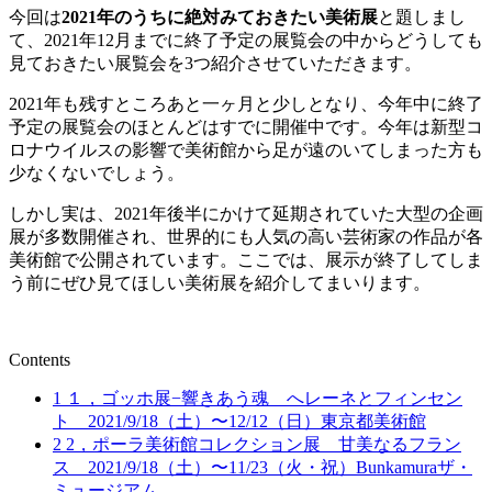
今回は
2021年のうちに絶対みておきたい美術展
と題しまし
て、2021年12月までに終了予定の展覧会の中からどうしても
見ておきたい展覧会を3つ紹介させていただきます。
2021年も残すところあと一ヶ月と少しとなり、今年中に終了
予定の展覧会のほとんどはすでに開催中です。今年は新型コ
ロナウイルスの影響で美術館から足が遠のいてしまった方も
少なくないでしょう。
しかし実は、2021年後半にかけて延期されていた大型の企画
展が多数開催され、世界的にも人気の高い芸術家の作品が各
美術館で公開されています。ここでは、展示が終了してしま
う前にぜひ見てほしい美術展を紹介してまいります。
Contents
1
１，ゴッホ展−響きあう魂 へレーネとフィンセン
ト 2021/9/18（土）〜12/12（日）東京都美術館
2
2，ポーラ美術館コレクション展 甘美なるフラン
ス 2021/9/18（土）〜11/23（火・祝）Bunkamuraザ・
ミュージアム