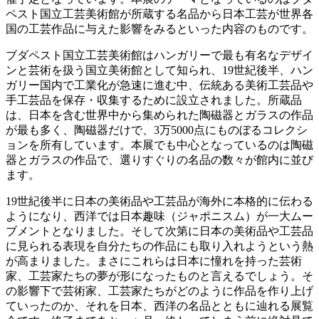
ペスト国立工芸美術館が所蔵する名品から日本工芸が世界各
国の工芸作品に与えた影響をみるといった内容のものです。
ブダペスト国立工芸美術館はハンガリーで最も有名なデザイ
ンと芸術を扱う国立美術館として知られ、19世紀後半、ハン
ガリー国内で工業化が急速に進む中、伝統ある美術工芸品や
手工芸品を保存・収集するために設立されました。所蔵品
は、日本を含む世界中から集められた陶磁器とガラスの作品
が最も多く、陶磁器だけで、3万5000点にものぼるコレクシ
ョンを所有しています。本展でも中心となっているのは陶磁
器とガラスの作品で、選りすぐりの名品の数々が館内に並び
ます。
19世紀後半に日本の美術品や工芸品が海外に本格的に伝わる
ようになり、西洋では日本趣味（ジャポニスム）が一大ムー
ブメントとなりました。そして次第に日本の美術品や工芸品
に見られる表現を自分たちの作品にも取り入れようという熱
が高まりました。まさにこれらは日本に憧れを持った芸術
家、工芸家たちの夢が形になったものと言えるでしょう。そ
の影響下で芸術家、工芸家たちがどのように作品を作り上げ
ていったのか、それを日本、西洋の名品とともに辿れる展覧