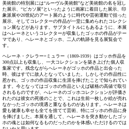
美術館の特別展には“ルーヴル美術館”など美術館の名を冠し
た展示、“ピカソ展”といったように画家に着目した展示、印
象派展や20世紀のアート展のように時代や芸術運動で括った
展示、そしてコレクターの作品が一堂に集められたコレクシ
ョン展などがあります。サブタイトルにもあるように、本展
はへレーネというコレクターが収集したゴッホの作品がテー
マであり、へレーネとゴッホ、二人の軌跡を見る展覧会で
す。
ヘレーネ・クレラー=ミュラー（1869-1939）はゴッホ作品を
300点以上も収集し、一大コレクションを築き上げた個人収
集家です。残念ながらへレーネがゴッホの作品と出会った
時、彼はすでに故人となっていました。しかしその作品性に
惹かれ、ゴッホの作品収集に生涯を捧げたことで知られてい
ます。今となってはゴッホの作品といえば破格の高値で取引
されるものですが、へレーネのゴッホコレクションが評価さ
れたのは彼女の死後のことで、これは生前一枚しか絵が売れ
なかったゴッホの境遇と重なるものがあります。へレーネは
愛も健康も幸せも全てを捨てて芸術、特にゴッホの作品に身
を捧げました。本展を通して、へレーネを突き動かしたゴッ
ホの魂とは如何なるものだったのかを体感いただけるのでは
ないかと思います。