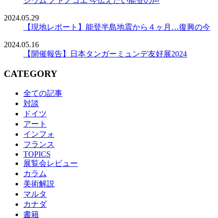
ジウム ノトノコエ 今伝えたい能登の声
2024.05.29
【現地レポート】能登半島地震から４ヶ月…復興の今
2024.05.16
【開催報告】日本タンガーミュンデ友好展2024
CATEGORY
全ての記事
対談
ドイツ
アート
インフォ
フランス
TOPICS
展覧会レビュー
カラム
美術解説
マルタ
カナダ
書籍