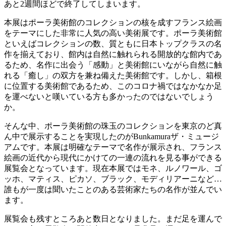
あと2週間ほどで終了してしまいます。
本展はポーラ美術館のコレクションの核を成すフランス絵画
をテーマにした非常に人気の高い美術展です。ポーラ美術館
といえばコレクションの数、質ともに日本トップクラスの名
作を揃えており、館内は自然に触れられる開放的な館内であ
るため、名作に出会う「感動」と美術館にいながら自然に触
れる「癒し」の双方を兼ね備えた美術館です。しかし、箱根
に位置する美術館であるため、このコロナ禍ではなかなか足
を運べないと嘆いている方も多かったのではないでしょう
か。
そんな中、ポーラ美術館の珠玉のコレクションを東京のど真
ん中で展示することを実現したのがBunkamuraザ・ミュージ
アムです。本展は明確なテーマで名作が展示され、フランス
絵画の近代から現代にかけての一連の流れを見る事ができる
展覧会となっています。現在本展ではモネ、ルノワール、ゴ
ッホ、マティス、ピカソ、ブラック、モディリアーニなど…
誰もが一度は聞いたことのある芸術家たちの名作が並んでい
ます。
展覧会も残すところあと数日となりました。まだ足を運んで