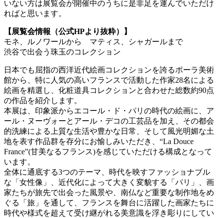
いない方は展覧会が開催中のうちに是非足を運んでいただけ
ればと思います。
【展覧会情報（公式HPより抜粋）】
モネ、ルノワールから マティス、シャガールまで
渋谷で出会う珠玉のコレクション
日本でも屈指の西洋近代絵画コレクションを誇るポーラ美術
館から、特に人気の高いフランスで活動した作家28名による
絵画を精選し、化粧道具コレクションと合わせた総数約90点
の作品を紹介します。
本展は、印象派からエコール・ド・パリの時代の絵画に、ア
ール・ヌーヴォーとアール・デコの工芸品を加え、その都会
的洗練による上質な生活や豊かな日常、そして風光明媚な土
地を表す作品群を存分にお愉しみいただき、“La Douce
France”(甘美なるフランス)を感じていただける構成となって
います。
全体に通底する3つのテーマ、時代を映すファッショナブル
な「女性像」、近代化によって大きく変貌する「パリ」、画
家たちが旅先で出会った風景や、南仏など重要な制作地をめ
ぐる「旅」を通して、フランスを舞台に活躍した画家たちに
時代や様式を超えて受け継がれる美意識を浮き彫りにしてい