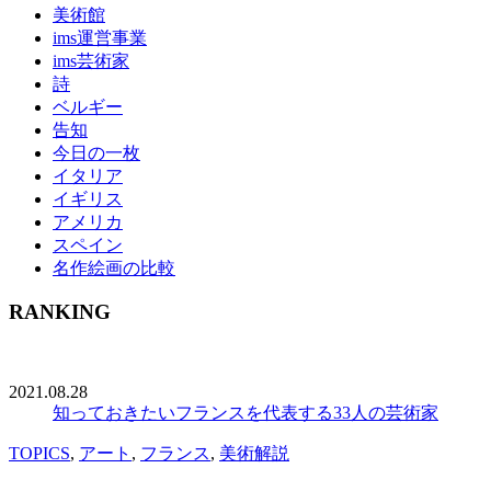
美術館
ims運営事業
ims芸術家
詩
ベルギー
告知
今日の一枚
イタリア
イギリス
アメリカ
スペイン
名作絵画の比較
RANKING
2021.08.28
知っておきたいフランスを代表する33人の芸術家
TOPICS
,
アート
,
フランス
,
美術解説