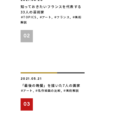
2021.08.28
知っておきたいフランスを代表する
33人の芸術家
TOPICS
,
アート
,
フランス
,
美術
解説
2021.05.21
「最後の晩餐」を描いた7人の画家
アート
,
名作絵画の比較
,
美術解説