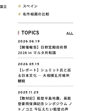
スペイン
国立
名作絵画の比較
TOPICS
ALL
2026.06.19
【開催報告】日欧宮殿芸術祭
2026 in マルタ共和国
2026.05.15
【レポート】シュミット氏と巡
る日本文化 ― 大相撲五月場所
観戦
2025.11.25
【取材記】能登半島地震、奥能
登豪雨復興記念シンポジウム ノ
トノコエ 今伝えたい能登の声