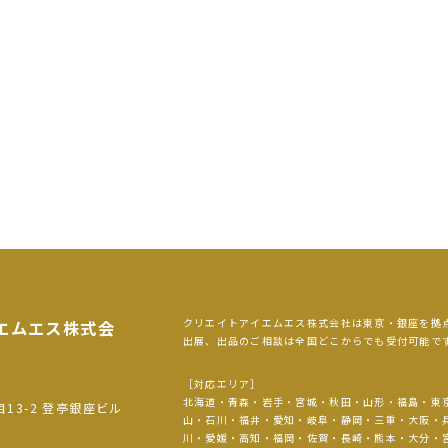
クリエイトアイエムエス株式会社は東京・銀座を拠
エムエス
株式会
出展、出品のご相談は全国どこからでも受付可能で
［対応エリア］
北海道・青森・岩手・宮城・秋田・山形・福島・東
目13-2 登亭銀座ビル
山・石川・福井・愛知・岐阜・静岡・三重・大阪・
川・愛媛・高知・福岡・佐賀・長崎・熊本・大分・