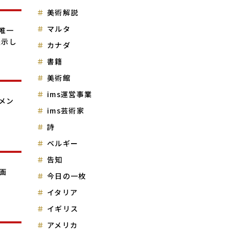
美術解説
マルタ
唯一
提示し
カナダ
書籍
美術館
ims運営事業
ュメン
ims芸術家
詩
ベルギー
告知
画
今日の一枚
イタリア
イギリス
アメリカ