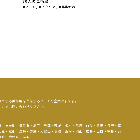
30人の芸術家
アート
,
イタリア
,
美術解説
点とする美術展を主催するアートの企画会社です。
すのでお問い合わせください。
京・神奈川・横浜市・埼玉・千葉・茨城・栃木・群馬・山梨・新潟・長野・富
兵庫・京都・滋賀・奈良・和歌山・鳥取・島根・岡山・広島・山口・徳島・香
宮崎・鹿児島・沖縄