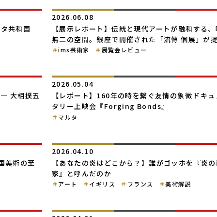
2026.06.08
ルタ共和国
【展示レポート】伝統と現代アートが融和する、
無二の空間。銀座で開催された「流傳 個展」が
た書の新たな可能性
ims芸術家
展覧会レビュー
2026.05.04
― 大相撲五
【レポート】160年の時を繋ぐ友情の象徴――ドキ
タリー上映会『Forging Bonds』
マルタ
2026.04.10
国美術の至
【あなたの炎はどこから？】誰がゴッホを『炎の
家』と呼んだのか
アート
イギリス
フランス
美術解説