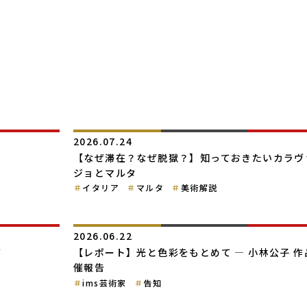
2026.07.24
【なぜ滞在？なぜ脱獄？】知っておきたいカラヴ
ジョとマルタ
イタリア
マルタ
美術解説
2026.06.22
て
【レポート】光と色彩をもとめて ― 小林公子 作
催報告
ims芸術家
告知