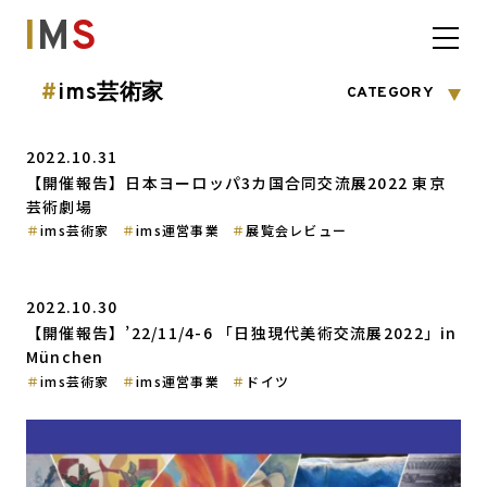
I
M
S
#
ims芸術家
CATEGORY
2022.10.31
【開催報告】日本ヨーロッパ3カ国合同交流展2022 東京
芸術劇場
ims芸術家
ims運営事業
展覧会レビュー
2022.10.30
【開催報告】’22/11/4-6 「日独現代美術交流展2022」in
München
ims芸術家
ims運営事業
ドイツ