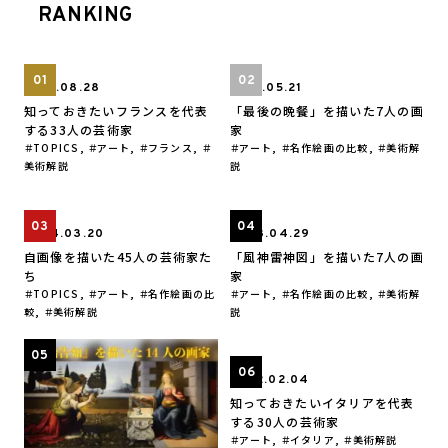
RANKING
2021.08.28
2021.05.21
知っておきたいフランスを代表
「最後の晩餐」を描いた7人の画
する33人の芸術家
家
TOPICS
,
アート
,
フランス
,
アート
,
名作絵画の比較
,
美術解
美術解説
説
2024.03.20
2023.04.29
自画像を描いた45人の芸術家た
「風神雷神図」を描いた7人の画
ち
家
TOPICS
,
アート
,
名作絵画の比
アート
,
名作絵画の比較
,
美術解
較
,
美術解説
説
2022.02.04
知っておきたいイタリアを代表
する30人の芸術家
アート
,
イタリア
,
美術解説