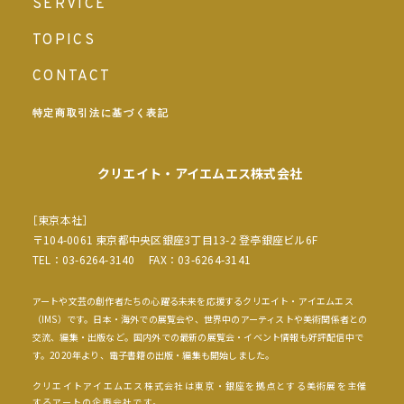
SERVICE
TOPICS
CONTACT
特定商取引法に基づく表記
クリエイト・アイエムエス
株式会社
［東京本社］
〒104-0061 東京都中央区銀座3丁目13-2 登亭銀座ビル6F
TEL：03-6264-3140 FAX：03-6264-3141
アートや文芸の創作者たちの心躍る未来を応援するクリエイト・アイエムエス
（IMS）です。日本・海外での展覧会や、世界中のアーティストや美術関係者との
交流、編集・出版など。国内外での最新の展覧会・イベント情報も好評配信中で
す。2020年より、電子書籍の出版・編集も開始しました。
クリエイトアイエムエス株式会社は東京・銀座を拠点とする美術展を主催
するアートの企画会社です。